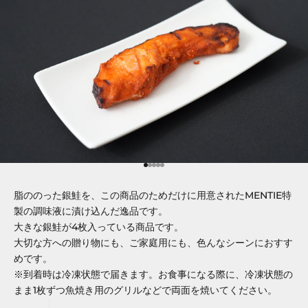
項目に移動する 1
項目に移動する 2
項目に移動する 3
項目に移動する 4
項目に移動する 5
脂ののった銀鮭を、この商品のためだけに用意されたMENTIE特
製の調味液に漬け込んだ逸品です。
大きな銀鮭が4枚入っている商品です。
大切な方への贈り物にも、ご家庭用にも、色んなシーンにおすす
めです。
※到着時は冷凍状態で届きます。お食事になる際に、冷凍状態の
まま1枚ずつ魚焼き用のグリルなどで両面を焼いてください。