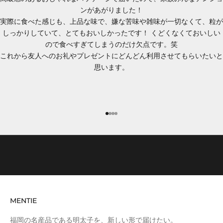
ま
ンがあがりました！
す
実際に食べた感じも、上品な味で、嫌な苦味や雑味が一切なくて、粒が
。
しっかりしていて、とてもおいしかったです！ くどくなくておいしい
ま
ので食べすぎてしまうのだけ欠点です。笑
た
これから友人へのお礼やプレゼントにどんどん利用させてもらいたいと
、
思います。
M
E
N
T
項目に移動する 1
項目に移動する 2
項目に移動する 3
項目に移動する 4
I
E
の
新
商
品
情
MENTIE
報
、
福岡の名産品である明太子を、新しい形で届けたい。