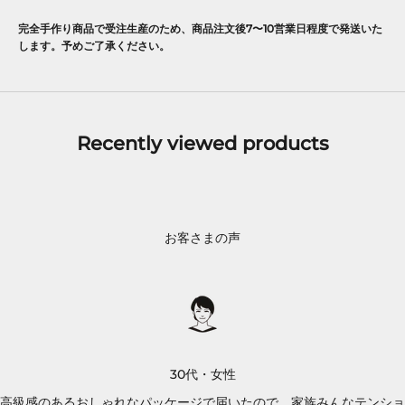
E
完全手作り商品で受注生産のため、商品注文後7〜10営業日程度で発送いた
完
します。予めご了承ください。
売
時
、
販
Recently viewed products
売
開
始
を
メ
お客さまの声
ー
ル
で
お
知
ら
30代・女性
せ
し
高級感のあるおしゃれなパッケージで届いたので、家族みんなテンショ