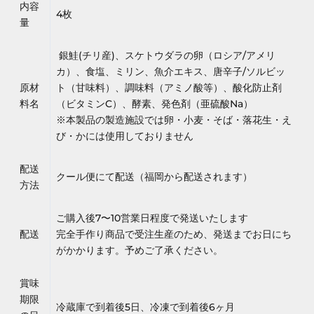
内容
4枚
量
銀鮭(チリ産)、スケトウダラの卵（ロシア/アメリ
カ）、食塩、ミリン、魚介エキス、唐辛子/ソルビッ
原材
ト（甘味料）、調味料（アミノ酸等）、酸化防止剤
料名
（ビタミンC）、酵素、発色剤（亜硫酸Na）
※本製品の製造施設では卵・小麦・そば・落花生・え
び・かには使用しておりません
配送
クール便にて配送（福岡から配送されます）
方法
ご購入後7〜10営業日程度で発送いたします
配送
完全手作り商品で受注生産のため、発送までお日にち
がかかります。予めご了承ください。
賞味
期限
冷蔵庫で到着後5日、冷凍で到着後6ヶ月