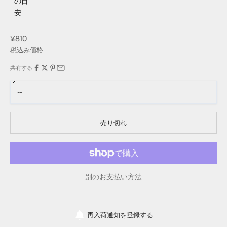
の目
安
セール価格
¥810
M
税込み価格
A
共有する
I
L
M
売り切れ
A
G
A
別のお支払い方法
Z
I
再入荷通知を登録する
N