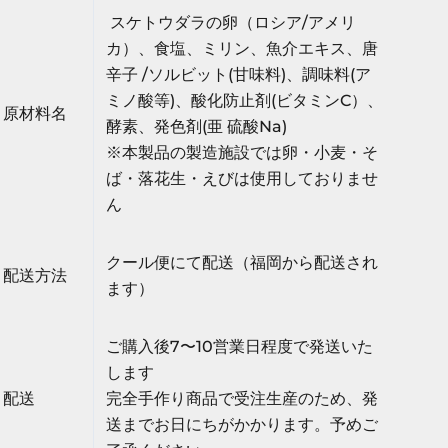
スケトウダラの卵（ロシア/アメリ
カ）、食塩、ミリン、魚介エキス、唐
辛子 /ソルビット(甘味料)、調味料(ア
ミノ酸等)、酸化防止剤(ビタミンC）、
原材料名
酵素、発色剤(亜 硫酸Na)
※本製品の製造施設では卵・小⻨・そ
ば・落花生・えびは使用しておりませ
ん
クール便にて配送（福岡から配送され
配送方法
ます）
ご購入後7〜10営業日程度で発送いた
します
配送
完全手作り商品で受注生産のため、発
送までお日にちがかかります。予めご