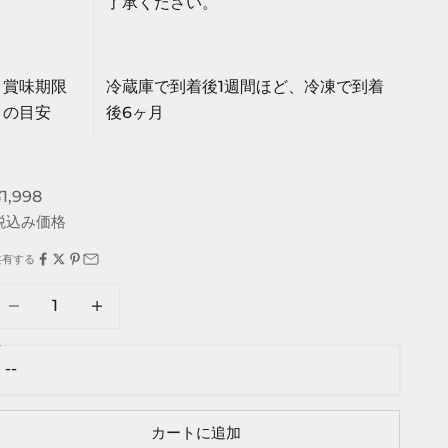
了承ください。
賞味期限
冷蔵庫で到着後1週間ほど、冷凍で到着
の目安
後6ヶ月
セール価格
1,998
税込み価格
共有する
数量を減らす
数量を増やす
カートに追加