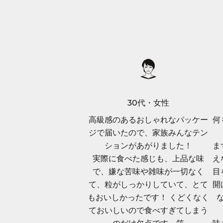
E
完
売
時
、
販
売
開
30代・女性
始
高級感のあるおしゃれなパッケー
何
を
ジで届いたので、家族みんなテン
メ
ションがあがりました！
ま
ー
実際に食べた感じも、上品な味
え
ル
で、嫌な苦味や雑味が一切なく
目
で
て、粒がしっかりしていて、とて
開
お
もおいしかったです！ くどくなく
知
ておいしいので食べすぎてしまう
ら