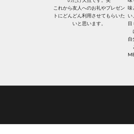
のだけ欠点です。笑
味
せ
これから友人へのお礼やプレゼン
味
し
トにどんどん利用させてもらいた
い
ま
いと思います。
目
す
。
自
ま
た
M
、
M
E
N
T
I
E
の
新
商