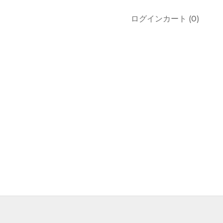
カート
ログイン
カート (
0
)