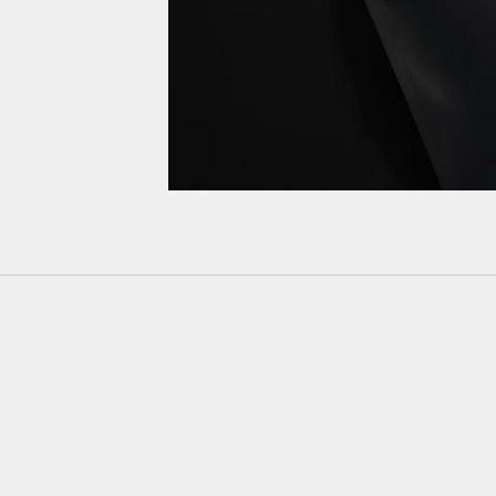
M
A
I
L
M
A
G
A
Z
I
N